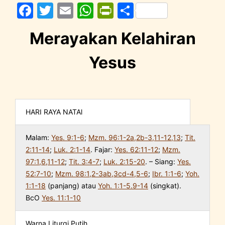
F
T
E
W
Pr
S
a
w
m
h
in
h
Merayakan Kelahiran
c
itt
ai
at
tF
ar
e
er
l
s
ri
e
Yesus
b
A
e
o
p
n
o
p
dl
HARI RAYA NATAl
k
y
Malam:
Yes. 9:1-6
;
Mzm. 96:1-2a,2b-3,11-12,13
;
Tit.
2:11-14
;
Luk. 2:1-14
. Fajar:
Yes. 62:11-12
;
Mzm.
97:1,6,11-12
;
Tit. 3:4-7
;
Luk. 2:15-20
. – Siang:
Yes.
52:7-10
;
Mzm. 98:1,2-3ab,3cd-4,5-6
;
Ibr. 1:1-6
;
Yoh.
1:1-18
(panjang) atau
Yoh. 1:1-5.9-14
(singkat).
BcO
Yes. 11:1-10
Warna Liturgi Putih