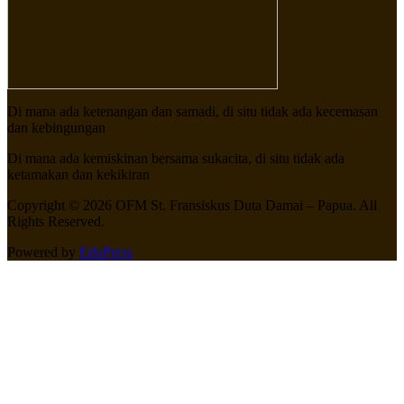
Di mana ada ketenangan dan samadi, di situ tidak ada kecemasan
dan kebingungan
Di mana ada kemiskinan bersama sukacita, di situ tidak ada
ketamakan dan kekikiran
Copyright © 2026 OFM St. Fransiskus Duta Damai – Papua. All
Rights Reserved.
Powered by
EduPress