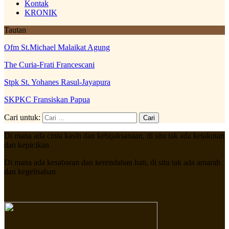
Kontak
KRONIK
Tautan
Ofm St.Michael Malaikat Agung
The Curia-Frati Francescani
Stpk St. Yohanes Rasul-Jayapura
SKPKC Fransiskan Papua
Cari untuk:
Di mana ada cinta kasih dan kebijaksanaan, di situ tak ada ketakutan
dan kepicikan
Di mana ada kesabaran dan kerendahan hati, di situ tak ada amarah
dan kegelisahan