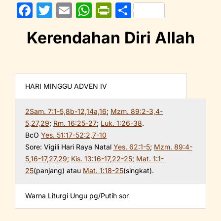
F
T
E
W
Pr
S
a
w
m
h
in
h
Kerendahan Diri Allah
c
itt
ai
at
tF
ar
e
er
l
s
ri
e
b
A
e
o
p
n
HARI MINGGU ADVEN IV
o
p
dl
2Sam. 7:1-5,8b-12,14a,16
;
Mzm. 89:2-3,4-
k
y
5,27,29
;
Rm. 16:25-27
;
Luk. 1:26-38
.
BcO
Yes. 51:17-52:2,7-10
Sore: Vigili Hari Raya Natal
Yes. 62:1-5
;
Mzm. 89:4-
5,16-17,27,29
;
Kis. 13:16-17,22-25
;
Mat. 1:1-
25
(panjang) atau
Mat. 1:18-25
(singkat).
Warna Liturgi Ungu pg/Putih sor