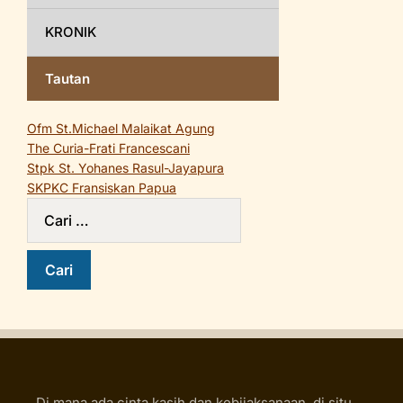
KRONIK
Tautan
Ofm St.Michael Malaikat Agung
The Curia-Frati Francescani
Stpk St. Yohanes Rasul-Jayapura
SKPKC Fransiskan Papua
Di mana ada cinta kasih dan kebijaksanaan, di situ