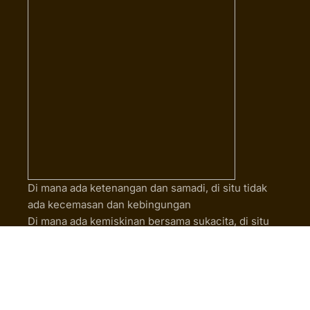
Di mana ada ketenangan dan samadi, di situ tidak
ada kecemasan dan kebingungan
Di mana ada kemiskinan bersama sukacita, di situ
tidak ada ketamakan dan kekikiran
Copyright © 2026 OFM St. Fransiskus Duta Damai – Papua. All