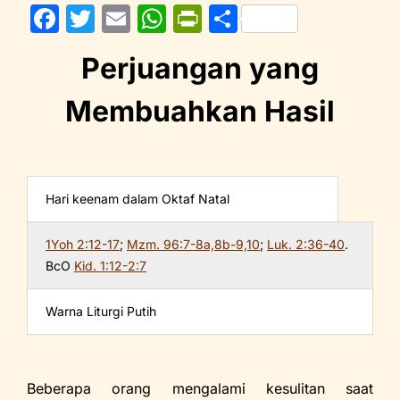
F
T
E
W
Pr
S
a
w
m
h
in
h
Perjuangan yang
c
itt
ai
at
tF
ar
e
er
l
s
ri
e
Membuahkan Hasil
b
A
e
o
p
n
o
p
dl
Hari keenam dalam Oktaf Natal
k
y
1Yoh 2:12-17
;
Mzm. 96:7-8a,8b-9,10
;
Luk. 2:36-40
.
BcO
Kid. 1:12-2:7
Warna Liturgi Putih
Beberapa orang mengalami kesulitan saat