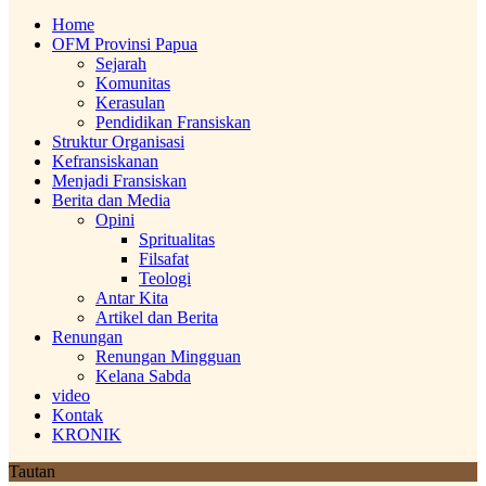
Home
OFM Provinsi Papua
Sejarah
Komunitas
Kerasulan
Pendidikan Fransiskan
Struktur Organisasi
Kefransiskanan
Menjadi Fransiskan
Berita dan Media
Opini
Spritualitas
Filsafat
Teologi
Antar Kita
Artikel dan Berita
Renungan
Renungan Mingguan
Kelana Sabda
video
Kontak
KRONIK
Tautan