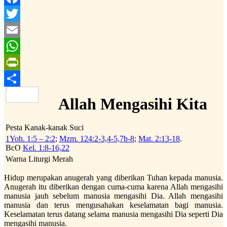
Facebook
Twitter
Email
WhatsApp
PrintFriendly
Share
Allah Mengasihi Kita
Pesta Kanak-kanak Suci
1Yoh. 1:5 – 2:2
;
Mzm. 124:2-3,4-5,7b-8
;
Mat. 2:13-18
.
BcO
Kel. 1:8-16,22
Warna Liturgi Merah
Hidup merupakan anugerah yang diberikan Tuhan kepada manusia.
Anugerah itu diberikan dengan cuma-cuma karena Allah mengasihi
manusia jauh sebelum manusia mengasihi Dia. Allah mengasihi
manusia dan terus mengusahakan keselamatan bagi manusia.
Keselamatan terus datang selama manusia mengasihi Dia seperti Dia
mengasihi manusia.