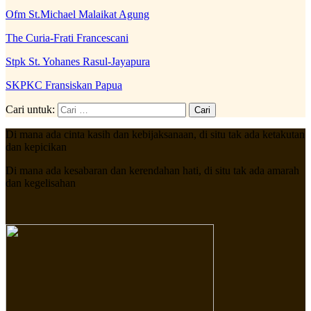
Ofm St.Michael Malaikat Agung
The Curia-Frati Francescani
Stpk St. Yohanes Rasul-Jayapura
SKPKC Fransiskan Papua
Cari untuk:
Di mana ada cinta kasih dan kebijaksanaan, di situ tak ada ketakutan
dan kepicikan
Di mana ada kesabaran dan kerendahan hati, di situ tak ada amarah
dan kegelisahan