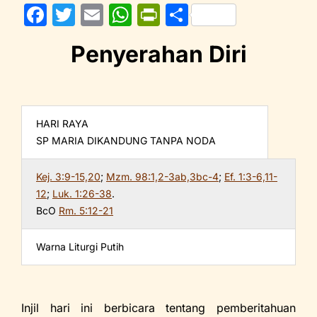
F
T
E
W
Pr
S
a
w
m
h
in
h
Penyerahan Diri
c
itt
ai
at
tF
ar
e
er
l
s
ri
e
b
A
e
o
p
n
HARI RAYA
SP MARIA DIKANDUNG TANPA NODA
o
p
dl
k
y
Kej. 3:9-15,20
;
Mzm. 98:1,2-3ab,3bc-4
;
Ef. 1:3-6,11-
12
;
Luk. 1:26-38
.
BcO
Rm. 5:12-21
Warna Liturgi Putih
Injil hari ini berbicara tentang pemberitahuan