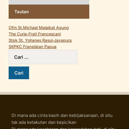
Tautan
Ofm St.Michael Malaikat Agung
The Curia-Frati Francescani
Stpk St. Yohanes Rasul-Jayapura
SKPKC Fransiskan Papua
Di mana ada cinta kasih dan kebijaksanaan, di situ
tak ada ketakutan dan kepicikan