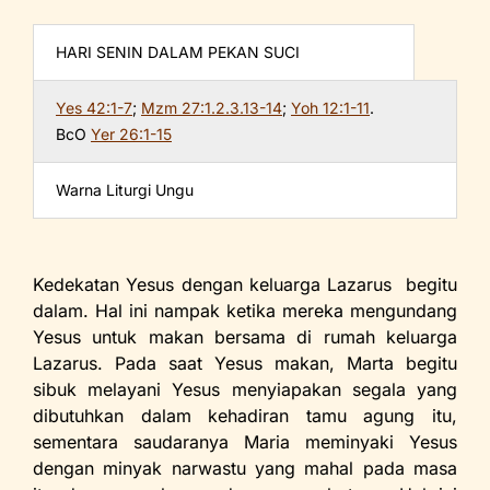
b
A
e
o
p
n
HARI SENIN DALAM PEKAN SUCI
o
p
dl
Yes 42:1-7
;
Mzm 27:1.2.3.13-14
;
Yoh 12:1-11
.
k
y
BcO
Yer 26:1-15
Warna Liturgi Ungu
Kedekatan Yesus dengan keluarga Lazarus begitu
dalam. Hal ini nampak ketika mereka mengundang
Yesus untuk makan bersama di rumah keluarga
Lazarus. Pada saat Yesus makan, Marta begitu
sibuk melayani Yesus menyiapakan segala yang
dibutuhkan dalam kehadiran tamu agung itu,
sementara saudaranya Maria meminyaki Yesus
dengan minyak narwastu yang mahal pada masa