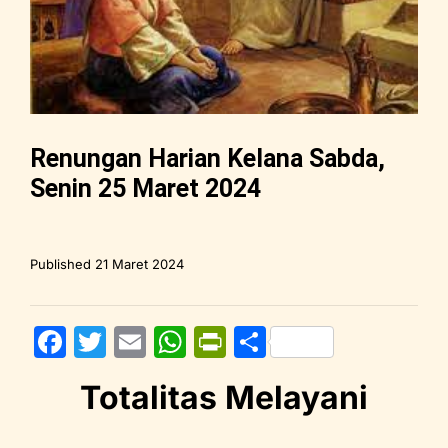
Renungan Harian Kelana Sabda,
Senin 25 Maret 2024
Published
21 Maret 2024
F
T
E
W
Pr
S
a
w
m
h
in
h
Totalitas Melayani
c
itt
ai
at
tF
ar
e
er
l
s
ri
e