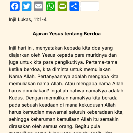
F
T
E
W
Pr
S
a
w
m
h
in
h
Injil Lukas, 11:1-4
c
itt
ai
at
tF
ar
e
er
l
s
ri
e
Ajaran Yesus tentang Berdoa
b
A
e
Injil hari ini, menyatakan kepada kita doa yang
o
p
n
diajarkan oleh Yesus kepada para muridnya dan
o
p
dl
juga untuk kita para pengikutNya. Pertama-tama
ketika berdoa, kita diminta untuk memuliakan
k
y
Nama Allah. Pertanyaannya adalah mengapa kita
memuliakan nama Allah. Atau mengapa nama Allah
harus dimuliakan? Ingatlah bahwa namaNya adalah
Kudus. Dengan memulikan namaNya kita berada
pada sebuah keadaan di mana kekudusan Allah
harus kemudian mewarnai seluruh keberadaan kita,
sehingga keharuman kemuliaan Allah itu semakin
dirasakan oleh semua orang. Begitu pula