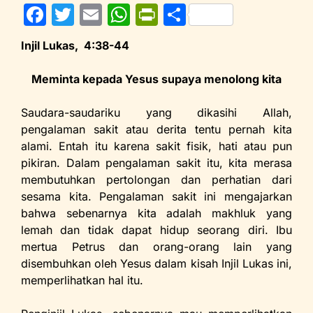
F
T
E
W
Pr
S
a
w
m
h
in
h
Injil Lukas, 4:38-44
c
itt
ai
at
tF
ar
e
er
l
s
ri
e
Meminta kepada Yesus supaya menolong kita
b
A
e
Saudara-saudariku yang dikasihi Allah,
o
p
n
pengalaman sakit atau derita tentu pernah kita
o
p
dl
alami. Entah itu karena sakit fisik, hati atau pun
pikiran. Dalam pengalaman sakit itu, kita merasa
k
y
membutuhkan pertolongan dan perhatian dari
sesama kita. Pengalaman sakit ini mengajarkan
bahwa sebenarnya kita adalah makhluk yang
lemah dan tidak dapat hidup seorang diri. Ibu
mertua Petrus dan orang-orang lain yang
disembuhkan oleh Yesus dalam kisah Injil Lukas ini,
memperlihatkan hal itu.