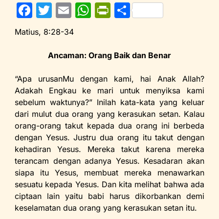
F
T
E
W
Pr
S
a
w
m
h
in
h
Matius, 8:28-34
c
itt
ai
at
tF
ar
e
er
l
s
ri
e
Ancaman: Orang Baik dan Benar
b
A
e
“Apa urusanMu dengan kami, hai Anak Allah?
o
p
n
Adakah Engkau ke mari untuk menyiksa kami
o
p
dl
sebelum waktunya?” Inilah kata-kata yang keluar
dari mulut dua orang yang kerasukan setan. Kalau
k
y
orang-orang takut kepada dua orang ini berbeda
dengan Yesus. Justru dua orang itu takut dengan
kehadiran Yesus. Mereka takut karena mereka
terancam dengan adanya Yesus. Kesadaran akan
siapa itu Yesus, membuat mereka menawarkan
sesuatu kepada Yesus. Dan kita melihat bahwa ada
ciptaan lain yaitu babi harus dikorbankan demi
keselamatan dua orang yang kerasukan setan itu.