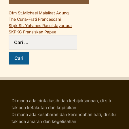
Ofm St.Michael Malaikat Agung
The Curia-Frati Francescani
Stpk St. Yohanes Rasul-Jayapura
SKPKC Fransiskan Papua
Di mana ada cinta kasih dan kebijaksanaan, di situ
tak ada ketakutan dan kepicikan
Di mana ada kesabaran dan kerendahan hati, di situ
tak ada amarah dan kegelisahan