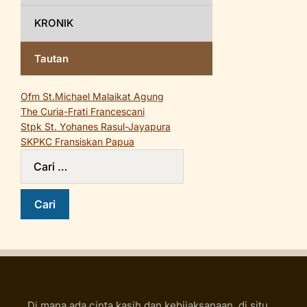
KRONIK
Tautan
Ofm St.Michael Malaikat Agung
The Curia-Frati Francescani
Stpk St. Yohanes Rasul-Jayapura
SKPKC Fransiskan Papua
Di mana ada cinta kasih dan kebijaksanaan, di situ