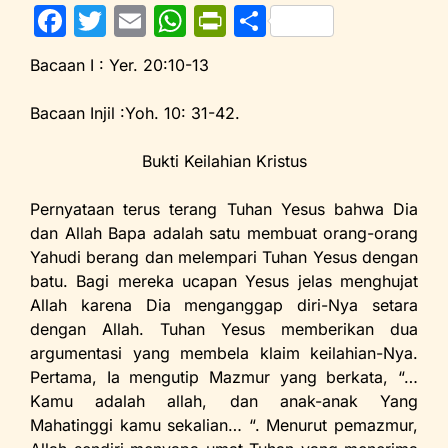
F
T
E
W
Pr
S
a
w
m
h
in
h
Bacaan I : Yer. 20:10-13
c
itt
ai
at
tF
ar
e
er
l
s
ri
e
Bacaan Injil :Yoh. 10: 31-42.
b
A
e
Bukti Keilahian Kristus
o
p
n
o
p
dl
Pernyataan terus terang Tuhan Yesus bahwa Dia
dan Allah Bapa adalah satu membuat orang-orang
k
y
Yahudi berang dan melempari Tuhan Yesus dengan
batu. Bagi mereka ucapan Yesus jelas menghujat
Allah karena Dia menganggap diri-Nya setara
dengan Allah. Tuhan Yesus memberikan dua
argumentasi yang membela klaim keilahian-Nya.
Pertama, Ia mengutip Mazmur yang berkata, “…
Kamu adalah allah, dan anak-anak Yang
Mahatinggi kamu sekalian… “. Menurut pemazmur,