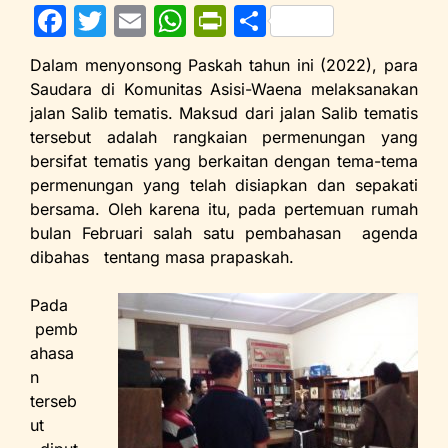
F
T
E
W
Pr
S
a
w
m
h
in
h
Dalam menyonsong Paskah tahun ini (2022), para
c
itt
ai
at
tF
ar
Saudara di Komunitas Asisi-Waena melaksanakan
e
er
l
s
ri
e
jalan Salib tematis. Maksud dari jalan Salib tematis
tersebut adalah rangkaian permenungan yang
b
A
e
bersifat tematis yang berkaitan dengan tema-tema
o
p
n
permenungan yang telah disiapkan dan sepakati
o
p
dl
bersama. Oleh karena itu, pada pertemuan rumah
bulan Februari salah satu pembahasan agenda
k
y
dibahas tentang masa prapaskah.
Pada
pemb
ahasa
n
terseb
ut