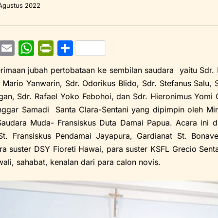
Agustus 2022
T
E
W
Pr
S
w
m
h
in
h
rimaan jubah pertobataan ke sembilan saudara yaitu Sdr.
tt
ai
at
tF
ar
 Mario Yanwarin, Sdr. Odorikus Blido, Sdr. Stefanus Salu, Sd
er
l
s
ri
e
an, Sdr. Rafael Yoko Febohoi, dan Sdr. Hieronimus Yomi 
A
e
ggar Samadi Santa Clara-Sentani yang dipimpin oleh Mini
p
n
Saudara Muda- Fransiskus Duta Damai Papua. Acara ini di
St. Fransiskus Pendamai Jayapura, Gardianat St. Bonav
p
dl
ra suster DSY Fioreti Hawai, para suster KSFL Grecio Senta
y
ali, sahabat, kenalan dari para calon novis.