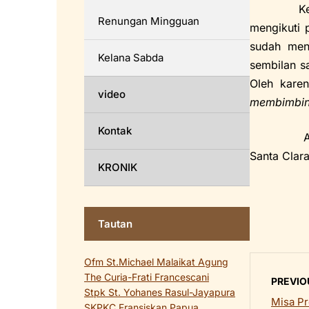
Kegiatan 
Renungan Mingguan
mengikuti 
sudah menj
Kelana Sabda
sembilan s
Oleh karen
video
membimbing
Kontak
Akhir dar
Santa Clar
KRONIK
Tautan
Ofm St.Michael Malaikat Agung
The Curia-Frati Francescani
PREVIO
Stpk St. Yohanes Rasul-Jayapura
Misa Pr
SKPKC Fransiskan Papua