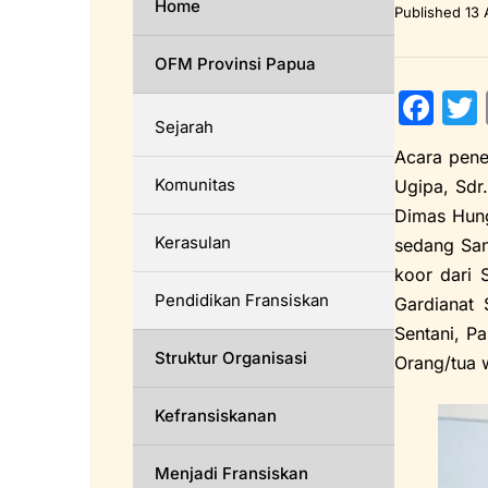
Home
Published
13 
OFM Provinsi Papua
F
Sejarah
a
Acara pene
c
i
Komunitas
Ugipa, Sdr.
e
Dimas Hung
b
Kerasulan
sedang San
o
koor dari 
Pendidikan Fransiskan
Gardianat 
o
Sentani, Pa
k
Struktur Organisasi
Orang/tua w
Kefransiskanan
Menjadi Fransiskan