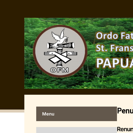
Penu
Menu
Renun