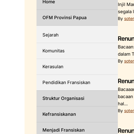
Home
Injil M
segala l
OFM Provinsi Papua
By
soter
Sejarah
Renun
Bacaan:
Komunitas
dalam T
By
soter
Kerasulan
Renun
Pendidikan Fransiskan
Bacaaan
bacaan 
Struktur Organisasi
hal...
By
soter
Kefransiskanan
Menjadi Fransiskan
Renun