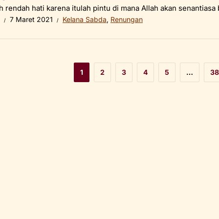
h rendah hati karena itulah pintu di mana Allah akan senantias
7 Maret 2021
Kelana Sabda
,
Renungan
1
2
3
4
5
…
38