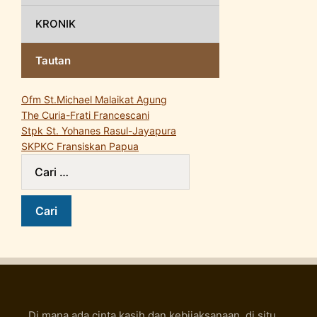
KRONIK
Tautan
Ofm St.Michael Malaikat Agung
The Curia-Frati Francescani
Stpk St. Yohanes Rasul-Jayapura
SKPKC Fransiskan Papua
Di mana ada cinta kasih dan kebijaksanaan, di situ