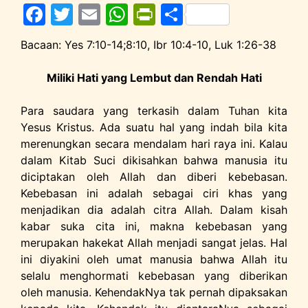
F
T
E
W
Pr
S
a
w
m
h
in
h
Bacaan: Yes 7:10-14;8:10, Ibr 10:4-10, Luk 1:26-38
c
itt
ai
at
tF
ar
e
er
l
s
ri
e
Miliki Hati yang Lembut dan Rendah Hati
b
A
e
Para saudara yang terkasih dalam Tuhan kita
o
p
n
Yesus Kristus. Ada suatu hal yang indah bila kita
o
p
dl
merenungkan secara mendalam hari raya ini. Kalau
dalam Kitab Suci dikisahkan bahwa manusia itu
k
y
diciptakan oleh Allah dan diberi kebebasan.
Kebebasan ini adalah sebagai ciri khas yang
menjadikan dia adalah citra Allah. Dalam kisah
kabar suka cita ini, makna kebebasan yang
merupakan hakekat Allah menjadi sangat jelas. Hal
ini diyakini oleh umat manusia bahwa Allah itu
selalu menghormati kebebasan yang diberikan
oleh manusia. KehendakNya tak pernah dipaksakan