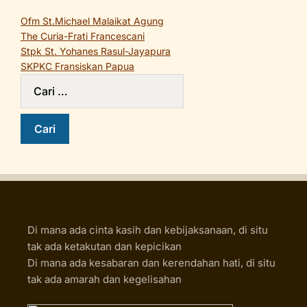
Ofm St.Michael Malaikat Agung
The Curia-Frati Francescani
Stpk St. Yohanes Rasul-Jayapura
SKPKC Fransiskan Papua
Di mana ada cinta kasih dan kebijaksanaan, di situ
tak ada ketakutan dan kepicikan
Di mana ada kesabaran dan kerendahan hati, di situ
tak ada amarah dan kegelisahan