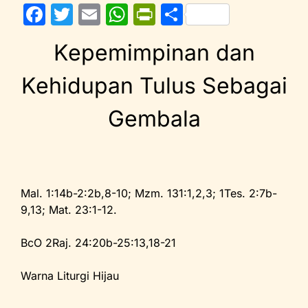
F
T
E
W
Pr
S
a
w
m
h
in
h
Kepemimpinan dan
c
itt
ai
at
tF
ar
e
er
l
s
ri
e
Kehidupan Tulus Sebagai
b
A
e
Gembala
o
p
n
o
p
dl
k
y
Mal. 1:14b-2:2b,8-10; Mzm. 131:1,2,3; 1Tes. 2:7b-
9,13; Mat. 23:1-12.
BcO 2Raj. 24:20b-25:13,18-21
Warna Liturgi Hijau