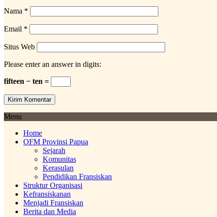
Nama
*
Email
*
Situs Web
Please enter an answer in digits:
fifteen − ten =
Menu
Home
OFM Provinsi Papua
Sejarah
Komunitas
Kerasulan
Pendidikan Fransiskan
Struktur Organisasi
Kefransiskanan
Menjadi Fransiskan
Berita dan Media