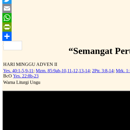
Twitter
Email
WhatsApp
PrintFriendly
Share
“Semangat Per
HARI MINGGU ADVEN II
Yes. 40:1-5,9-11
;
Mzm. 85:9ab-10,11-12,13-14
;
2Ptr. 3:8-14
;
Mrk. 1:
BcO
Yes. 22:8b-23
Warna Liturgi Ungu