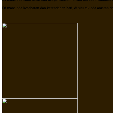
Di mana ada kesabaran dan kerendahan hati, di situ tak ada amarah d