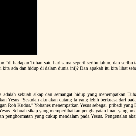
 “di hadapan Tuhan satu hari sama seperti seribu tahun, dan seribu t
i kita ada dan hidup di dalam dunia ini)? Dan apakah itu kita lihat 
is adalah sebuah sikap dan semangat hidup yang menempatkan Tuhan
nalkan Yesus “Sesudah aku akan datang Ia yang lebih berkuasa dari p
ngan Roh Kudus.” Yohanes menempatkan Yesus sebagai pribadi yang 
n Yesus. Sebuah sikap yang memperlihatkan penghayatan iman yang am
erikan penghormatan yang cukup mendalam pada Yesus. Pengenalan a