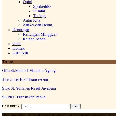
Opini
Spritualitas
Filsafat
Teologi
Antar Kita
Artikel dan Berita
Renungan
Renungan Mingguan
Kelana Sabda
video
Kontak
KRONIK
Tautan
Ofm St.Michael Malaikat Agung
The Curia-Frati Francescani
Stpk St. Yohanes Rasul-Jayapura
SKPKC Fransiskan Papua
Cari untuk:
Di mana ada cinta kasih dan kebijaksanaan, di situ tak ada ketakutan