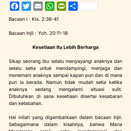
F
T
E
W
Pr
S
a
w
m
h
in
h
Bacaan I : Kis. 2:36-41
c
itt
ai
at
tF
ar
e
er
l
s
ri
e
Bacaan Injil : Yoh. 20:11-18
b
A
e
Kesetiaan itu Lebih Berharga
o
p
n
o
p
dl
Sikap seorang ibu selalu menyayangi anaknya dan
selalu setia untuk mendampingi, menjaga dan
k
y
menemani anaknya sampai kapan pun dan di mana
pun ia berada. Namun tidak mudah setia ketika
anaknya sedang mengalami situasi sulit.
Dibutuhkan di sana kesetiaan disertai kesabaran
dan ketabahan.
Hal inilah yang digambarkaan dalam bacaan Injil.
Sebagaimana dalam kisahnya, bahwa Maria