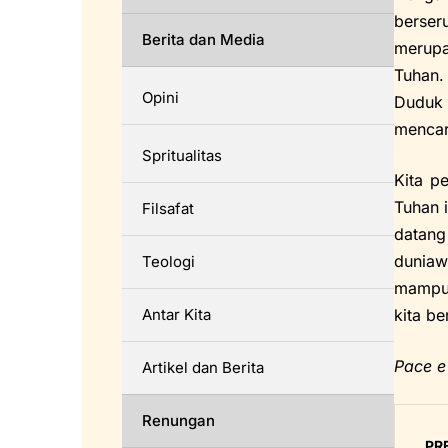
berser
Berita dan Media
merupa
Tuhan.
Opini
Duduk 
mencar
Spritualitas
Kita p
Tuhan 
Filsafat
datang
duniaw
Teologi
mampu 
Antar Kita
kita be
Pace e
Artikel dan Berita
Renungan
PR