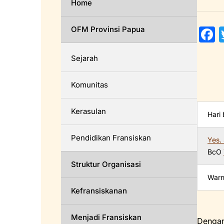
Home
OFM Provinsi Papua
a
Sejarah
c
Komunitas
Kerasulan
Hari
Pendidikan Fransiskan
Yes.
k
BcO
Struktur Organisasi
Warn
Kefransiskanan
Menjadi Fransiskan
Dengan