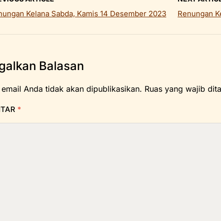
nungan Kelana Sabda, Kamis 14 Desember 2023
Renungan Ke
galkan Balasan
 email Anda tidak akan dipublikasikan.
Ruas yang wajib dit
NTAR
*