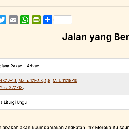
F
T
E
W
Pr
S
w
m
h
in
h
Jalan yang Be
itt
ai
at
tF
ar
e
er
l
s
ri
e
b
A
e
o
p
n
 biasa Pekan II Adven
o
p
dl
 48:17-19
;
Mzm. 1:1-2,3,4,6
;
Mat. 11:16-19
.
y
Yes. 27:1-13
.
a Liturgi Ungu
 apakah akan kuumpamakan angkatan ini? Mereka itu seu