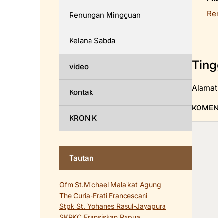
Re
Renungan Mingguan
Kelana Sabda
Ting
video
Alamat
Kontak
KOME
KRONIK
Tautan
Ofm St.Michael Malaikat Agung
The Curia-Frati Francescani
Stpk St. Yohanes Rasul-Jayapura
SKPKC Fransiskan Papua