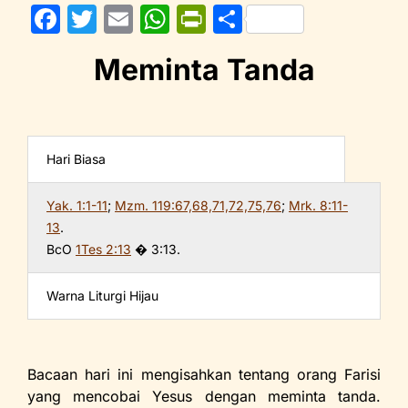
F
T
E
W
Pr
S
a
w
m
h
in
h
Meminta Tanda
c
itt
ai
at
tF
ar
e
er
l
s
ri
e
b
A
e
o
p
n
Hari Biasa
o
p
dl
Yak. 1:1-11
;
Mzm. 119:67,68,71,72,75,76
;
Mrk. 8:11-
k
y
13
.
BcO
1Tes 2:13
� 3:13.
Warna Liturgi Hijau
Bacaan hari ini mengisahkan tentang orang Farisi
yang mencobai Yesus dengan meminta tanda.