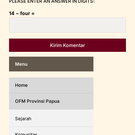
PLEASE ENTER AN ANSWER IN DIGITS:
14 − four =
Menu
Home
OFM Provinsi Papua
Sejarah
Komunitas