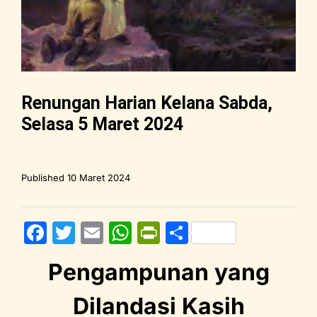
Renungan Harian Kelana Sabda,
Selasa 5 Maret 2024
Published
10 Maret 2024
F
T
E
W
Pr
S
a
w
m
h
in
h
Pengampunan yang
c
itt
ai
at
tF
ar
e
er
l
s
ri
e
Dilandasi Kasih