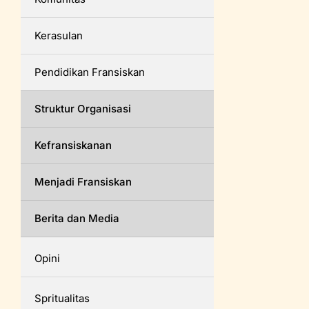
Kerasulan
Pendidikan Fransiskan
Struktur Organisasi
Kefransiskanan
Menjadi Fransiskan
Berita dan Media
Opini
Spritualitas