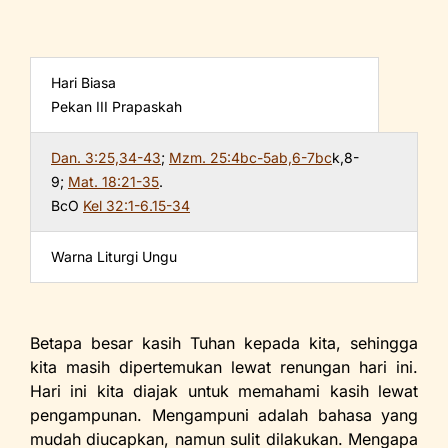
b
A
e
o
p
n
o
p
dl
Hari Biasa
k
y
Pekan III Prapaskah
Dan. 3:25,34-43
;
Mzm. 25:4bc-5ab,6-7bc
k,8-
9;
Mat. 18:21-35
.
BcO
Kel 32:1-6.15-34
Warna Liturgi Ungu
Betapa besar kasih Tuhan kepada kita, sehingga
kita masih dipertemukan lewat renungan hari ini.
Hari ini kita diajak untuk memahami kasih lewat
pengampunan. Mengampuni adalah bahasa yang
mudah diucapkan, namun sulit dilakukan. Mengapa