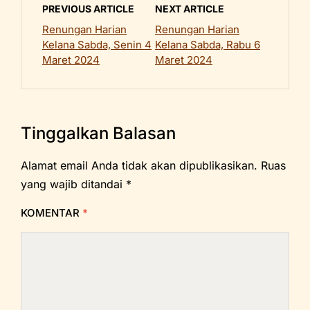
PREVIOUS ARTICLE
NEXT ARTICLE
Renungan Harian
Renungan Harian
Kelana Sabda, Senin 4
Kelana Sabda, Rabu 6
Maret 2024
Maret 2024
Tinggalkan Balasan
Alamat email Anda tidak akan dipublikasikan.
Ruas
yang wajib ditandai
*
KOMENTAR
*