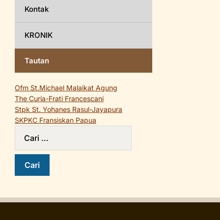
Kontak
KRONIK
Tautan
Ofm St.Michael Malaikat Agung
The Curia-Frati Francescani
Stpk St. Yohanes Rasul-Jayapura
SKPKC Fransiskan Papua