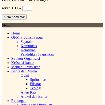
seven + 12 =
Menu
Home
OFM Provinsi Papua
Sejarah
Komunitas
Kerasulan
Pendidikan Fransiskan
Struktur Organisasi
Kefransiskanan
Menjadi Fransiskan
Berita dan Media
Opini
Spritualitas
Filsafat
Teologi
Antar Kita
Artikel dan Berita
Renungan
Renungan Mingguan