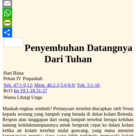
Twitter
Email
WhatsApp
PrintFriendly
Share
Penyembuhan Datangnya
Dari Tuhan
Hari Biasa
Pekan IV Prapaskah
Yeh. 47:1-9,12
;
Mzm. 46:2-3,5-6,8-9
;
Yoh. 5:1-16
.
BcO
Im 19:1-18.31-37
Warna Liturgi Ungu
Maukah engkau sembuh? Pertanyaan tersebut diucapkan oleh Yesus
kepada seorang yang lumpuh yang berada di dekat kolam Betesda.
Respon atau tanggapan dari orang lumpuh tersebut berupa keluhan
tantang ketidakmampuannya untuk bergerak cepat ke dalam kolam
ketika air kolam tersebut mulai goncang, yang mana menurut
kepercayaan mereka siapa yang lebih terdahulu memasuki kolam