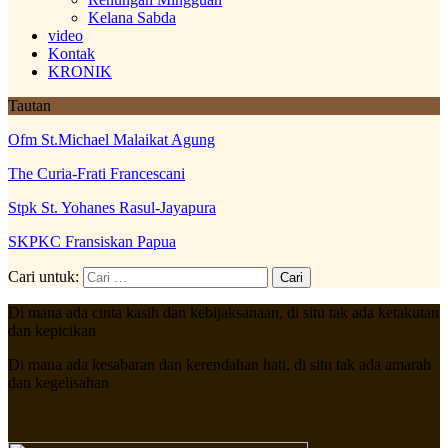
Kelana Sabda
video
Kontak
KRONIK
Tautan
Ofm St.Michael Malaikat Agung
The Curia-Frati Francescani
Stpk St. Yohanes Rasul-Jayapura
SKPKC Fransiskan Papua
Cari untuk:
Di mana ada cinta kasih dan kebijaksanaan, di situ tak ada ketakutan
dan kepicikan
Di mana ada kesabaran dan kerendahan hati, di situ tak ada amarah
dan kegelisahan