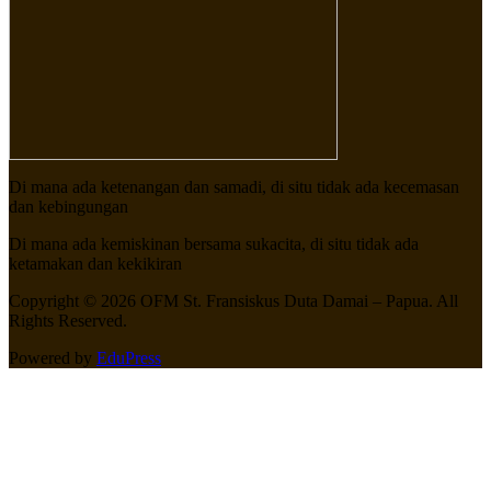
Di mana ada ketenangan dan samadi, di situ tidak ada kecemasan
dan kebingungan
Di mana ada kemiskinan bersama sukacita, di situ tidak ada
ketamakan dan kekikiran
Copyright © 2026 OFM St. Fransiskus Duta Damai – Papua. All
Rights Reserved.
Powered by
EduPress