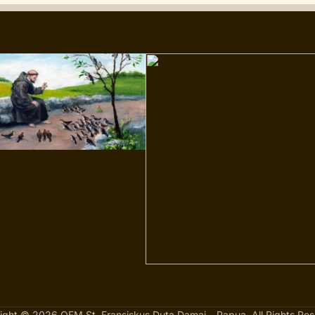
ight © 2026 OFM St. Fransiskus Duta Damai – Papua. All Rights Res