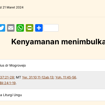
ed
21 Maret 2024
F
T
E
W
Pr
S
w
m
h
in
h
Kenyamanan menimbulka
itt
ai
at
tF
ar
e
er
l
s
ri
e
b
A
e
o
p
n
bius dr Mogrovejo
o
p
dl
 37:21-28
; MT
Yer. 31:10,11-12ab,13
;
Yoh. 11:45-56
.
y
Bil 24:1-19
.
a Liturgi Ungu