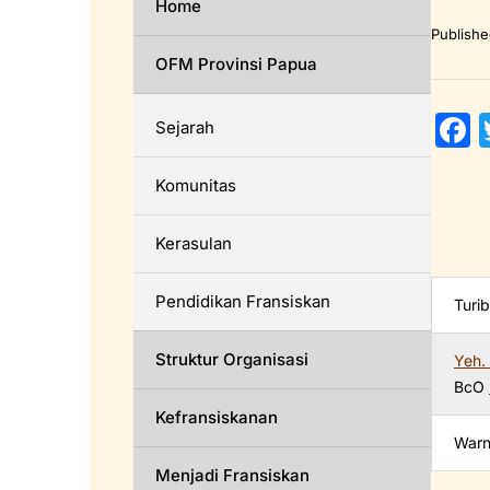
Home
Publish
OFM Provinsi Papua
Sejarah
a
Komunitas
c
Kerasulan
Pendidikan Fransiskan
Turi
Struktur Organisasi
Yeh.
k
BcO
Kefransiskanan
Warn
Menjadi Fransiskan