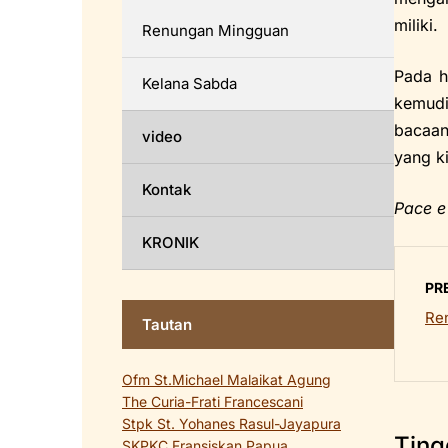
miliki.
Renungan Mingguan
Pada h
Kelana Sabda
kemudi
bacaan
video
yang ki
Kontak
Pace e
KRONIK
PR
Re
Tautan
Ofm St.Michael Malaikat Agung
The Curia-Frati Francescani
Stpk St. Yohanes Rasul-Jayapura
Ting
SKPKC Fransiskan Papua