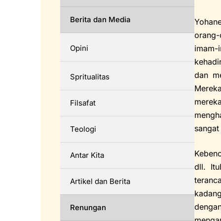
Berita dan Media
Yohane
orang-
Opini
imam-i
kehadi
dan me
Spritualitas
Mereka
mereka
Filsafat
mengha
sangat 
Teologi
Kebenc
Antar Kita
dll. I
teranc
Artikel dan Berita
kadang
dengan
Renungan
mengam