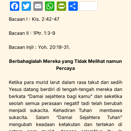
F
T
E
W
Pr
S
a
w
m
h
in
h
Bacaan I : Kis. 2:42-47
c
itt
ai
at
tF
ar
e
er
l
s
ri
e
Bacaan II : 1Ptr. 1:3-9
b
A
e
Bacaan Injil : Yoh. 20:19-31.
o
p
n
o
p
dl
Berbahagialah Mereka yang Tidak Melihat namun
Percaya
k
y
Ketika para murid larut dalam rasa takut dan sedih
Yesus datang berdiri di tengah-tengah mereka dan
berkata “Damai sejahtera bagi kamu” dan seketika
seolah semua perasaan negatif tadi telah berubah
menjadi sukacita. Kehadiran Tuhan membawa
sukacita. Salam “Damai Sejahtera Tuhan”
mengubah keadaan ketakutan dan tertekan di