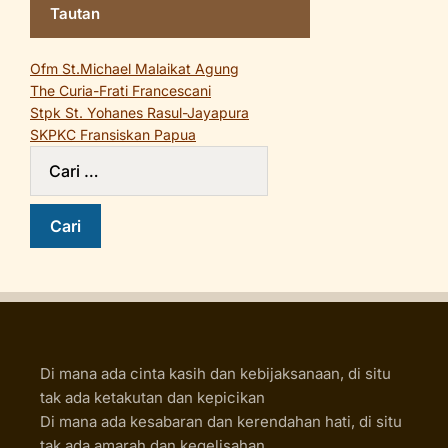
Tautan
Ofm St.Michael Malaikat Agung
The Curia-Frati Francescani
Stpk St. Yohanes Rasul-Jayapura
SKPKC Fransiskan Papua
Di mana ada cinta kasih dan kebijaksanaan, di situ
tak ada ketakutan dan kepicikan
Di mana ada kesabaran dan kerendahan hati, di situ
tak ada amarah dan kegelisahan