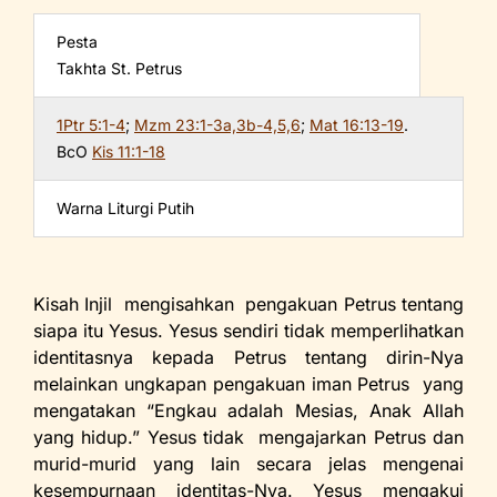
o
p
n
Pesta
o
p
dl
Takhta St. Petrus
k
y
1Ptr 5:1-4
;
Mzm 23:1-3a,3b-4,5,6
;
Mat 16:13-19
.
BcO
Kis 11:1-18
Warna Liturgi Putih
Kisah Injil mengisahkan pengakuan Petrus tentang
siapa itu Yesus. Yesus sendiri tidak memperlihatkan
identitasnya kepada Petrus tentang dirin-Nya
melainkan ungkapan pengakuan iman Petrus yang
mengatakan “Engkau adalah Mesias, Anak Allah
yang hidup.” Yesus tidak mengajarkan Petrus dan
murid-murid yang lain secara jelas mengenai
kesempurnaan identitas-Nya. Yesus mengakui