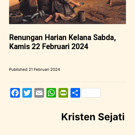
Renungan Harian Kelana Sabda,
Kamis 22 Februari 2024
Published
21 Februari 2024
F
T
E
W
Pr
S
a
w
m
h
in
h
c
itt
ai
at
tF
ar
Kristen Sejati
e
er
l
s
ri
e
b
A
e