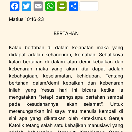
F
T
E
W
Pr
S
a
w
m
h
in
h
Matius 10:16-23
c
itt
ai
at
tF
ar
e
er
l
s
ri
e
BERTAHAN
b
A
e
Kalau bertahan di dalam kejahatan maka yang
o
p
n
didapat adalah kehancuran, kematian. Sebaliknya
o
p
dl
kalau bertahan di dalam atau demi kebaikan dan
kebenaran maka yang akan kita dapat adalah
k
y
kebahagiaan, keselamatan, kehidupan. Tentang
bertahan dalam/demi kebaikan dan kebenaran
inilah yang Yesus hari ini bicara ketika Ia
mengatakan “tetapi barangsiapa bertahan sampai
pada kesudahannya, akan selamat”. Untuk
merenungankan ini saya mau menulis kembali di
sini apa yang dikatakan oleh Katekismus Gereja
Katolik tetang salah satu kebajikan manusiawi yang