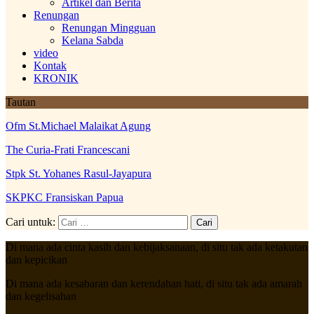
Artikel dan Berita
Renungan
Renungan Mingguan
Kelana Sabda
video
Kontak
KRONIK
Tautan
Ofm St.Michael Malaikat Agung
The Curia-Frati Francescani
Stpk St. Yohanes Rasul-Jayapura
SKPKC Fransiskan Papua
Cari untuk:
Di mana ada cinta kasih dan kebijaksanaan, di situ tak ada ketakutan
dan kepicikan
Di mana ada kesabaran dan kerendahan hati, di situ tak ada amarah
dan kegelisahan