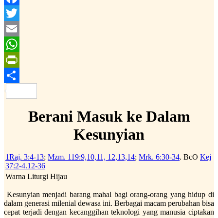
Facebook
Twitter
Email
WhatsApp
PrintFriendly
Share
Berani Masuk ke Dalam
Kesunyian
1Raj. 3:4-13
;
Mzm. 119:9,10,11, 12,13,14
;
Mrk. 6:30-34
. BcO
Kej
37:2-4.12-36
Warna Liturgi Hijau
Kesunyian menjadi barang mahal bagi orang-orang yang hidup di
dalam generasi milenial dewasa ini. Berbagai macam perubahan bisa
cepat terjadi dengan kecanggihan teknologi yang manusia ciptakan