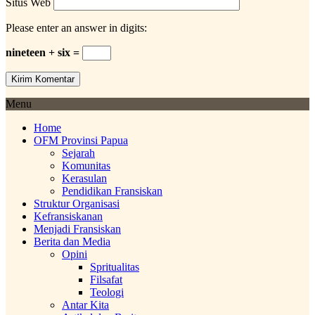
Situs Web
Please enter an answer in digits:
nineteen + six =
Menu
Home
OFM Provinsi Papua
Sejarah
Komunitas
Kerasulan
Pendidikan Fransiskan
Struktur Organisasi
Kefransiskanan
Menjadi Fransiskan
Berita dan Media
Opini
Spritualitas
Filsafat
Teologi
Antar Kita