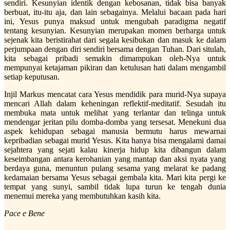
sendiri. Kesunyian identik dengan kebosanan, tidak bisa banyak
berbuat, itu-itu aja, dan lain sebagainya. Melalui bacaan pada hari
ini, Yesus punya maksud untuk mengubah paradigma negatif
tentang kesunyian. Kesunyian merupakan momen berharga untuk
sejenak kita beristirahat dari segala kesibukan dan masuk ke dalam
perjumpaan dengan diri sendiri bersama dengan Tuhan. Dari situlah,
kita sebagai pribadi semakin dimampukan oleh-Nya untuk
mempunyai ketajaman pikiran dan ketulusan hati dalam mengambil
setiap keputusan.
Injil Markus mencatat cara Yesus mendidik para murid-Nya supaya
mencari Allah dalam keheningan reflektif-meditatif. Sesudah itu
membuka mata untuk melihat yang terlantar dan telinga untuk
mendengar jeritan pilu domba-domba yang tersesat. Menekuni dua
aspek kehidupan sebagai manusia bermutu harus mewarnai
kepribadian sebagai murid Yesus. Kita hanya bisa mengalami damai
sejahtera yang sejati kalau kinerja hidup kita dibangun dalam
keseimbangan antara kerohanian yang mantap dan aksi nyata yang
berdaya guna, menuntun pulang sesama yang melarat ke padang
kedamaian bersama Yesus sebagai gembala kita. Mari kita pergi ke
tempat yang sunyi, sambil tidak lupa turun ke tengah dunia
menemui mereka yang membutuhkan kasih kita.
Pace e Bene