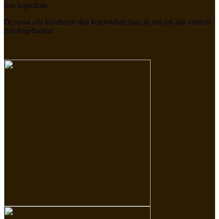
dan kepicikan
Di mana ada kesabaran dan kerendahan hati, di situ tak ada amarah
dan kegelisahan