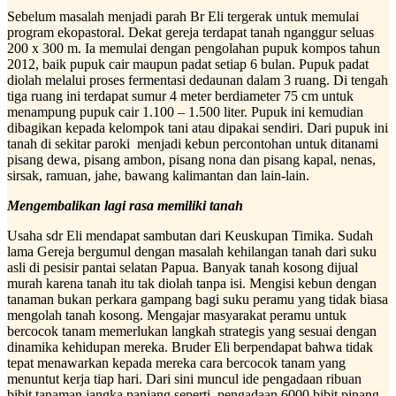
Sebelum masalah menjadi parah Br Eli tergerak untuk memulai
program ekopastoral. Dekat gereja terdapat tanah nganggur seluas
200 x 300 m. Ia memulai dengan pengolahan pupuk kompos tahun
2012, baik pupuk cair maupun padat setiap 6 bulan. Pupuk padat
diolah melalui proses fermentasi dedaunan dalam 3 ruang. Di tengah
tiga ruang ini terdapat sumur 4 meter berdiameter 75 cm untuk
menampung pupuk cair 1.100 – 1.500 liter. Pupuk ini kemudian
dibagikan kepada kelompok tani atau dipakai sendiri. Dari pupuk ini
tanah di sekitar paroki menjadi kebun percontohan untuk ditanami
pisang dewa, pisang ambon, pisang nona dan pisang kapal, nenas,
sirsak, ramuan, jahe, bawang kalimantan dan lain-lain.
Mengembalikan lagi rasa memiliki tanah
Usaha sdr Eli mendapat sambutan dari Keuskupan Timika. Sudah
lama Gereja bergumul dengan masalah kehilangan tanah dari suku
asli di pesisir pantai selatan Papua. Banyak tanah kosong dijual
murah karena tanah itu tak diolah tanpa isi. Mengisi kebun dengan
tanaman bukan perkara gampang bagi suku peramu yang tidak biasa
mengolah tanah kosong. Mengajar masyarakat peramu untuk
bercocok tanam memerlukan langkah strategis yang sesuai dengan
dinamika kehidupan mereka. Bruder Eli berpendapat bahwa tidak
tepat menawarkan kepada mereka cara bercocok tanam yang
menuntut kerja tiap hari. Dari sini muncul ide pengadaan ribuan
bibit tanaman jangka panjang seperti pengadaan 6000 bibit pinang