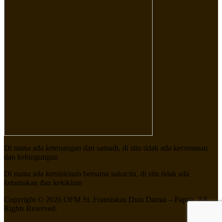
Di mana ada ketenangan dan samadi, di situ tidak ada kecemasan
dan kebingungan
Di mana ada kemiskinan bersama sukacita, di situ tidak ada
ketamakan dan kekikiran
Copyright © 2026 OFM St. Fransiskus Duta Damai – Papua. All
Rights Reserved.