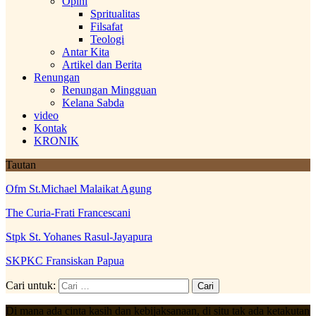
Opini
Spritualitas
Filsafat
Teologi
Antar Kita
Artikel dan Berita
Renungan
Renungan Mingguan
Kelana Sabda
video
Kontak
KRONIK
Tautan
Ofm St.Michael Malaikat Agung
The Curia-Frati Francescani
Stpk St. Yohanes Rasul-Jayapura
SKPKC Fransiskan Papua
Cari untuk:
Di mana ada cinta kasih dan kebijaksanaan, di situ tak ada ketakutan