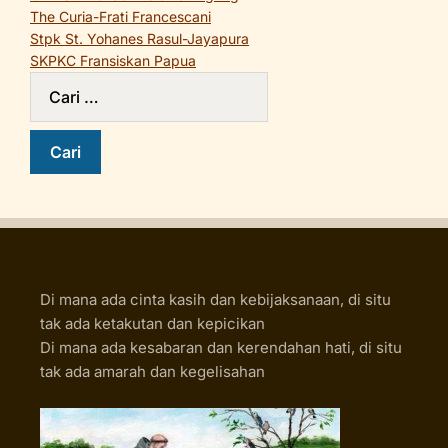
The Curia-Frati Francescani
Stpk St. Yohanes Rasul-Jayapura
SKPKC Fransiskan Papua
Di mana ada cinta kasih dan kebijaksanaan, di situ
tak ada ketakutan dan kepicikan
Di mana ada kesabaran dan kerendahan hati, di situ
tak ada amarah dan kegelisahan