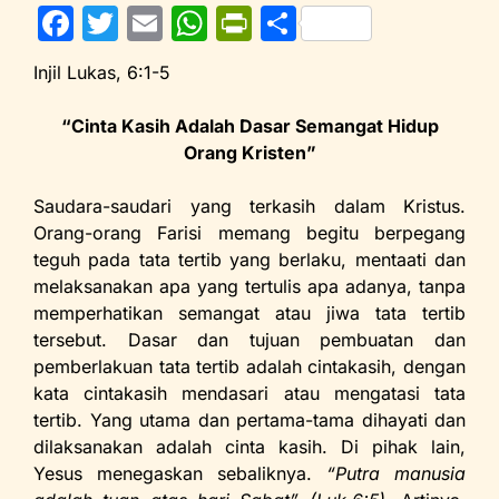
F
T
E
W
Pr
S
a
w
m
h
in
h
Injil Lukas, 6:1-5
c
itt
ai
at
tF
ar
e
er
l
s
ri
e
“Cinta Kasih Adalah Dasar Semangat Hidup
Orang Kristen”
b
A
e
o
p
n
Saudara-saudari yang terkasih dalam Kristus.
o
p
dl
Orang-orang Farisi memang begitu berpegang
teguh pada tata tertib yang berlaku, mentaati dan
k
y
melaksanakan apa yang tertulis apa adanya, tanpa
memperhatikan semangat atau jiwa tata tertib
tersebut. Dasar dan tujuan pembuatan dan
pemberlakuan tata tertib adalah cintakasih, dengan
kata cintakasih mendasari atau mengatasi tata
tertib. Yang utama dan pertama-tama dihayati dan
dilaksanakan adalah cinta kasih. Di pihak lain,
Yesus menegaskan sebaliknya.
“Putra manusia