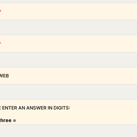
*
*
 WEB
 ENTER AN ANSWER IN DIGITS:
three =