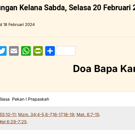
ngan Kelana Sabda, Selasa 20 Februari
ed
18 Februari 2024
F
T
E
W
Pr
S
w
m
h
in
h
Doa Bapa Ka
itt
ai
at
tF
ar
e
er
l
s
ri
e
b
A
e
o
p
n
 Biasa Pekan I Prapaskah
o
p
dl
55:10-11
;
Mzm. 34:4-5,6-7,16-17,18-19
;
Mat. 6:7-15
.
y
Kel 6:29-7:25
.