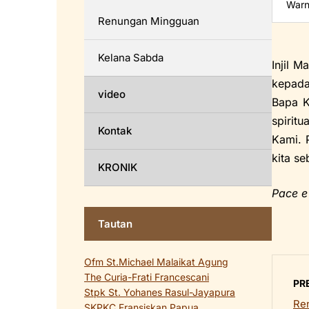
Warn
Renungan Mingguan
Kelana Sabda
Injil 
kepada
video
Bapa K
spiritu
Kontak
Kami. 
kita se
KRONIK
Pace e
Tautan
Ofm St.Michael Malaikat Agung
The Curia-Frati Francescani
PR
Stpk St. Yohanes Rasul-Jayapura
Ren
SKPKC Fransiskan Papua