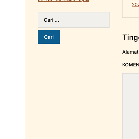
20
Ting
Alamat
KOME