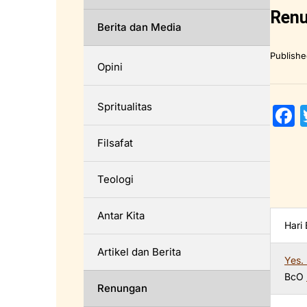
Renu
Berita dan Media
Publish
Opini
Spritualitas
a
Filsafat
c
Teologi
Antar Kita
Hari
Artikel dan Berita
Yes. 
k
BcO
Renungan