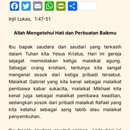
F
T
E
W
Pr
S
a
w
m
h
in
h
Injil Lukas, 1:47-51
c
itt
ai
at
tF
ar
e
er
l
s
ri
e
Allah Mengetehui Hati dan Perbuatan Baikmu
b
A
e
Ibu bapak saudara dan saudari yang terkasih
o
p
n
dalam Tuhan kita Yesus Kristus. Hari ini gereja
o
p
dl
sejagat memestakan ketiga malaikat agung.
Sebagai orang kristiani, tentunya kita sangat
k
y
mengenal sosok dari ketiga pribadi tersebut.
Malaikat Gabriel yang kita kenal sebagai malaikat
pembawa kabar sukacita, malaikat Mikhael kita
kenal juga sebagai malaikat pembawa keadilan,
sedangkan sosok dari pribadi malaikat Rafael yang
kita ketahui sebagai sang tabib atau malaikat
penyembuhan.