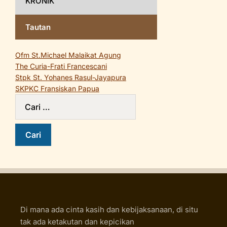
KRONIK
Tautan
Ofm St.Michael Malaikat Agung
The Curia-Frati Francescani
Stpk St. Yohanes Rasul-Jayapura
SKPKC Fransiskan Papua
Di mana ada cinta kasih dan kebijaksanaan, di situ
tak ada ketakutan dan kepicikan