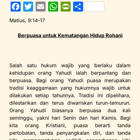
F
T
E
W
Pr
S
a
w
m
h
in
h
Matius, 9:14-17
c
itt
ai
at
tF
ar
e
er
l
s
ri
e
Berpuasa untuk Kematangan Hidup Rohani
b
A
e
o
p
n
o
p
dl
Salah satu hukum wajib yang berlaku dalam
kehidupan orang Yahudi ialah berpantang dan
k
y
berpuasa. Bagi orang Yahudi puasa merupakan
tradisi keaggamaan yang hukumnya wajib untuk
dilakukan setiap tahunnya. Tradisi ini dipelihara,
dilestarikan dan terus diwariskan turun-temurun.
Orang Yahudi biasanya berpuasa dua kali
seminggu, yakni hari Senin dan hari Kamis. Bagi
kita orang Kristiani, puasa berarti tanda
pertobatan, tanda penyangkalan diri, dan tanda