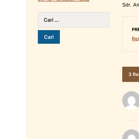
Sdr. A
PR
Ren
3 Re