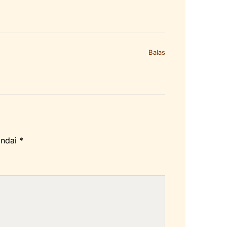
Balas
andai
*