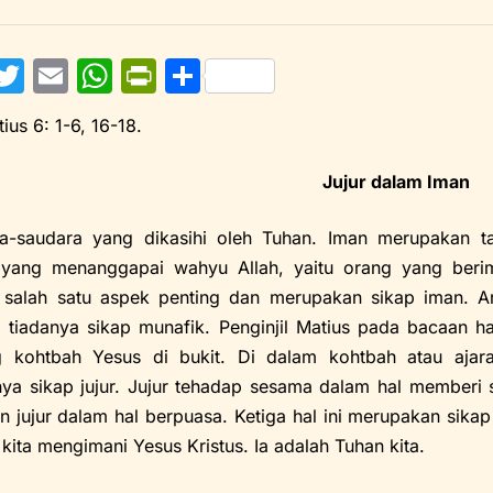
F
T
E
W
Pr
S
w
m
h
in
h
atius 6: 1-6, 16-18.
itt
ai
at
tF
ar
e
er
l
s
ri
e
Jujur dalam Iman
b
A
e
a-saudara yang dikasihi oleh Tuhan. Iman merupakan t
o
p
n
yang menanggapai wahyu Allah, yaitu orang yang beriman
o
p
dl
 salah satu aspek penting dan merupakan sikap iman. Art
y
 tiadanya sikap munafik. Penginjil Matius pada bacaan h
g kohtbah Yesus di bukit. Di dalam kohtbah atau ajar
nya sikap jujur. Jujur tehadap sesama dalam hal memberi s
n jujur dalam hal berpuasa. Ketiga hal ini merupakan sikap
kita mengimani Yesus Kristus. Ia adalah Tuhan kita.