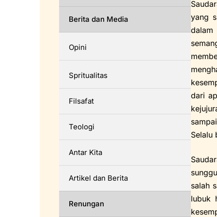
Saudar
yang s
Berita dan Media
dalam 
semang
Opini
member
mengha
Spritualitas
kesemp
dari a
Filsafat
kejuju
sampai
Teologi
Selalu
Antar Kita
Saudar
sunggu
Artikel dan Berita
salah 
lubuk 
Renungan
kesemp