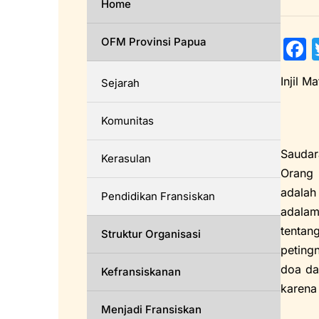
Home
OFM Provinsi Papua
a
Injil M
Sejarah
c
Komunitas
Saudar
Kerasulan
Orang 
adalah
Pendidikan Fransiskan
k
adalam
tentan
Struktur Organisasi
peting
doa da
Kefransiskanan
karena 
Menjadi Fransiskan