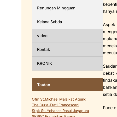
kepent
Renungan Mingguan
hanya 
Kelana Sabda
Aspek 
mengen
video
makana
meneka
Kontak
menuju
KRONIK
Saudar
dekat 
tindak
Tautan
bahkan
setia 
Ofm St.Michael Malaikat Agung
The Curia-Frati Francescani
Pace e
Stpk St. Yohanes Rasul-Jayapura
SKPKC Fransiskan Papua