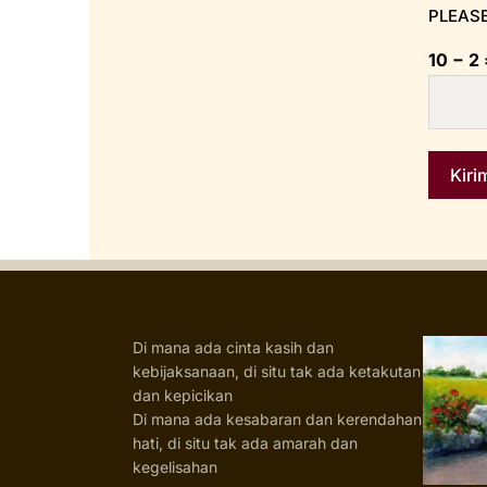
PLEASE
10 − 2
Di mana ada cinta kasih dan
kebijaksanaan, di situ tak ada ketakutan
dan kepicikan
Di mana ada kesabaran dan kerendahan
hati, di situ tak ada amarah dan
kegelisahan