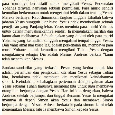
para muridnya berinisiatif untuk mengikuti Yesus. Perkenalan
Yohanes ternyata hanyalah sebuah permulaan. Para murid sendiri
kemudian berkemauan untuk mengetahui lebih dalam tentang Yesus.
Mereka bertanya: Rabi dimanakah Engkau tinggal? Lihatlah bahwa
jabwan Yesus sungguh luar biasa. Yesus tidak memberikan sebuah
penejlasan yang Panjang lebar. Yesus meminta para murid Yohanes
untuk datang menyaksiakannya sendiri. Ia mengatakan: marilah dan
kamu akan melihatnya. Sebuah ajakan yang diikuti oleh para murid
Yohanes yang kemudian sungguh mengalami tempat tinggal Yesus.
Dan yang amat luar biasa lagi adalah perkenalan itu, membawa para
murid Yohanes untuk kemudian mengikuti Tuhan Yesus dengan
mengakuinya sebagai Dia adalah Mesias. Andreas berkata “kami
telah menemukan Mesias.
Saudara-saudariku yang terkasih. Pesan yang kedua untuk kita
adalah pertemuan dan pengakuan kita akan Yesus sebagai Tuhan
kita, hendaknya tidak membuat kita menikmati keindahannya
sendiri. Keindahan, kebahagiaan pertemuan dan pengakuan akan
Yesus sebagai Tuhan harusnya membuat kita untuk juga membawa
orang lain berjumpa dengan Yesus. Hari ini kita dengarkan, bahwa
Andreas setelah berjumpa, dan tinggal Bersama Yesus Ia mengakui
imannya di depan Simon akan Yesus dan membawa Simon
berjumpa dengan Yesus. Adreas berkata kepada simon: kami telah
menemukan Mesias, lalu Ia membawa Simon kepada Yesus.