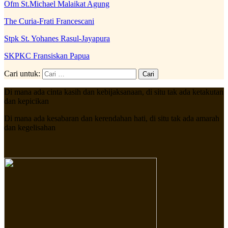
Ofm St.Michael Malaikat Agung
The Curia-Frati Francescani
Stpk St. Yohanes Rasul-Jayapura
SKPKC Fransiskan Papua
Cari untuk:
Di mana ada cinta kasih dan kebijaksanaan, di situ tak ada ketakutan
dan kepicikan
Di mana ada kesabaran dan kerendahan hati, di situ tak ada amarah
dan kegelisahan