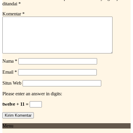
ditandai
*
Komentar
*
Nama
*
Email
*
Situs Web
Please enter an answer in digits:
twelve + 11 =
Menu