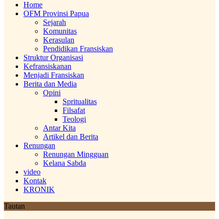
Home
OFM Provinsi Papua
Sejarah
Komunitas
Kerasulan
Pendidikan Fransiskan
Struktur Organisasi
Kefransiskanan
Menjadi Fransiskan
Berita dan Media
Opini
Spritualitas
Filsafat
Teologi
Antar Kita
Artikel dan Berita
Renungan
Renungan Mingguan
Kelana Sabda
video
Kontak
KRONIK
Tautan