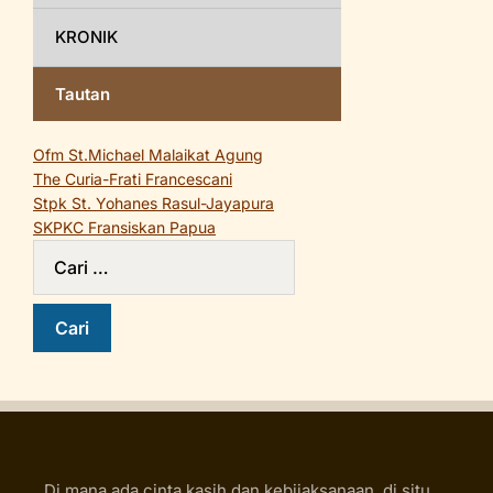
KRONIK
Tautan
Ofm St.Michael Malaikat Agung
The Curia-Frati Francescani
Stpk St. Yohanes Rasul-Jayapura
SKPKC Fransiskan Papua
Di mana ada cinta kasih dan kebijaksanaan, di situ