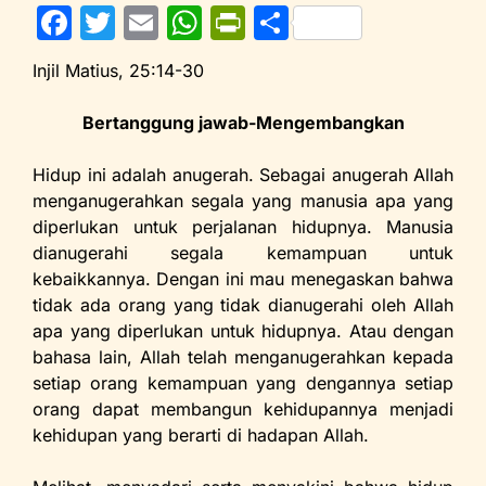
F
T
E
W
Pr
S
a
w
m
h
in
h
Injil Matius, 25:14-30
c
itt
ai
at
tF
ar
e
er
l
s
ri
e
Bertanggung jawab-Mengembangkan
b
A
e
Hidup ini adalah anugerah. Sebagai anugerah Allah
o
p
n
menganugerahkan segala yang manusia apa yang
o
p
dl
diperlukan untuk perjalanan hidupnya. Manusia
dianugerahi segala kemampuan untuk
k
y
kebaikkannya. Dengan ini mau menegaskan bahwa
tidak ada orang yang tidak dianugerahi oleh Allah
apa yang diperlukan untuk hidupnya. Atau dengan
bahasa lain, Allah telah menganugerahkan kepada
setiap orang kemampuan yang dengannya setiap
orang dapat membangun kehidupannya menjadi
kehidupan yang berarti di hadapan Allah.