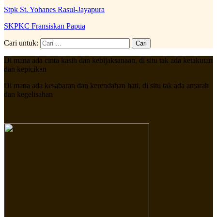
Stpk St. Yohanes Rasul-Jayapura
SKPKC Fransiskan Papua
Cari untuk:
Di mana ada cinta kasih dan kebijaksanaan, di situ tak ada ketakutan
dan kepicikan
Di mana ada kesabaran dan kerendahan hati, di situ tak ada amarah
dan kegelisahan