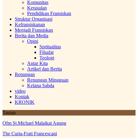
Komunitas
Kerasulan
Pendidikan Fransiskan
Struktur Organisasi
Kefransiskanan
Menjadi Fransiskan
Berita dan Media
Opini
Spritualitas
Filsafat
Teologi
Antar Kita
Artikel dan Berita
Renungan
Renungan Mingguan
Kelana Sabda
video
Kontak
KRONIK
Tautan
Ofm St.Michael Malaikat Agung
The Curia-Frati Francescani