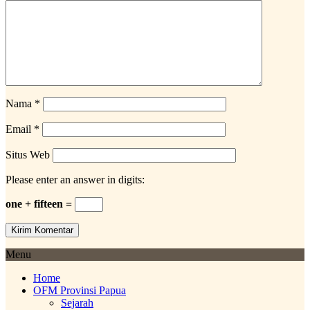
Nama
*
Email
*
Situs Web
Please enter an answer in digits:
one + fifteen =
Menu
Home
OFM Provinsi Papua
Sejarah