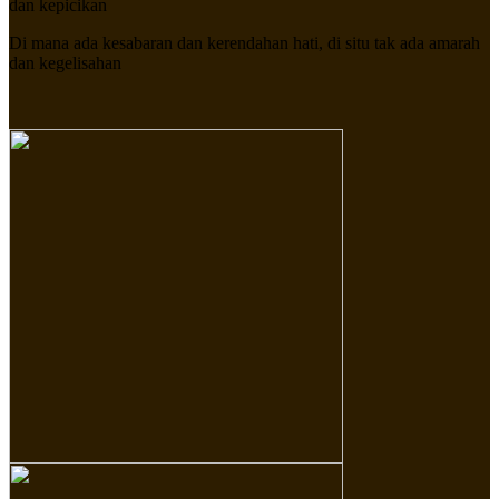
dan kepicikan
Di mana ada kesabaran dan kerendahan hati, di situ tak ada amarah
dan kegelisahan