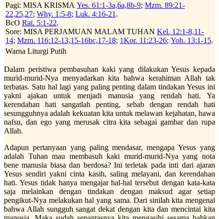
Pagi: MISA KRISMA
Yes. 61:1-3a,6a,8b-9
;
Mzm. 89:21-
22,25,27
;
Why. 1:5-8
;
Luk. 4:16-21
.
BcO
Rat. 5:1-22
.
Sore: MISA PERJAMUAN MALAM TUHAN
Kel. 12:1-8,11-
14
;
Mzm. 116:12-13,15-16bc,17-18
;
1Kor. 11:23-26
;
Yoh. 13:1-15
.
Warna Liturgi Putih
Dalam peristiwa pembasuhan kaki yang dilakukan Yesus kepada
murid-murid-Nya menyadarkan kita bahwa kerahiman Allah tak
terbatas. Satu hal lagi yang paling penting dalam tindakan Yesus ini
yakni ajakan untuk menjadi manusia yang rendah hati. Ya
kerendahan hati sangatlah penting, sebab dengan rendah hati
sesungguhnya adalah kekuatan kita untuk melawan kejahatan, hawa
nafsu, dan ego yang merusak citra kita sebagai gambar dan rupa
Allah.
Adapun pertanyaan yang paling mendasar, mengapa Yesus yang
adalah Tuhan mau membasuh kaki murid-murid-Nya yang nota
bene manusia biasa dan berdosa? Ini terletak pada inti dari ajaran
Yesus sendiri yakni cinta kasih, saling melayani, dan kerendahan
hati. Yesus tidak hanya mengajar hal-hal tersebut dengan kata-kata
saja melainkan dengan tindakan dengan maksud agar setiap
pengikut-Nya melakukan hal yang sama. Dari sinilah kita mengenal
bahwa Allah sungguh sangat dekat dengan kita dan mencintai kita
manusia. Maka sudah sepantasnya kita mengasihi sesama bahkan