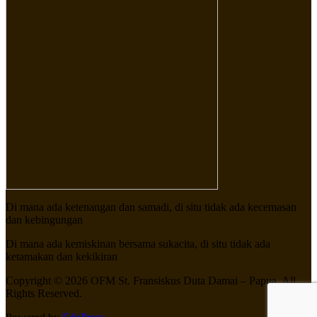
Di mana ada ketenangan dan samadi, di situ tidak ada kecemasan
dan kebingungan
Di mana ada kemiskinan bersama sukacita, di situ tidak ada
ketamakan dan kekikiran
Copyright © 2026 OFM St. Fransiskus Duta Damai – Papua. All
Rights Reserved.