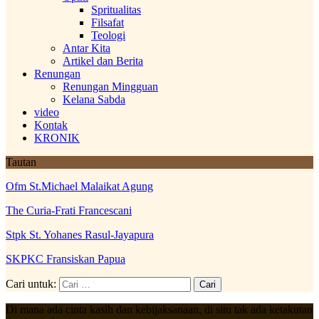
Spritualitas
Filsafat
Teologi
Antar Kita
Artikel dan Berita
Renungan
Renungan Mingguan
Kelana Sabda
video
Kontak
KRONIK
Tautan
Ofm St.Michael Malaikat Agung
The Curia-Frati Francescani
Stpk St. Yohanes Rasul-Jayapura
SKPKC Fransiskan Papua
Cari untuk:
Di mana ada cinta kasih dan kebijaksanaan, di situ tak ada ketakutan