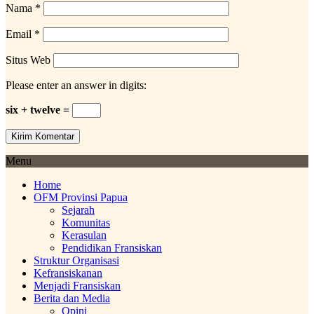
Nama
*
Email
*
Situs Web
Please enter an answer in digits:
six + twelve =
Menu
Home
OFM Provinsi Papua
Sejarah
Komunitas
Kerasulan
Pendidikan Fransiskan
Struktur Organisasi
Kefransiskanan
Menjadi Fransiskan
Berita dan Media
Opini