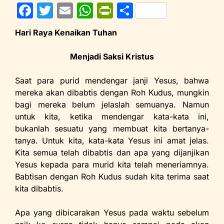
F
T
E
W
Pr
S
a
w
m
h
in
h
Hari Raya Kenaikan Tuhan
c
itt
ai
at
tF
ar
e
er
l
s
ri
e
Menjadi Saksi Kristus
b
A
e
Saat para purid mendengar janji Yesus, bahwa
o
p
n
mereka akan dibabtis dengan Roh Kudus, mungkin
o
p
dl
bagi mereka belum jelaslah semuanya. Namun
untuk kita, ketika mendengar kata-kata ini,
k
y
bukanlah sesuatu yang membuat kita bertanya-
tanya. Untuk kita, kata-kata Yesus ini amat jelas.
Kita semua telah dibabtis dan apa yang dijanjikan
Yesus kepada para murid kita telah meneriamnya.
Babtisan dengan Roh Kudus sudah kita terima saat
kita dibabtis.
Apa yang dibicarakan Yesus pada waktu sebelum