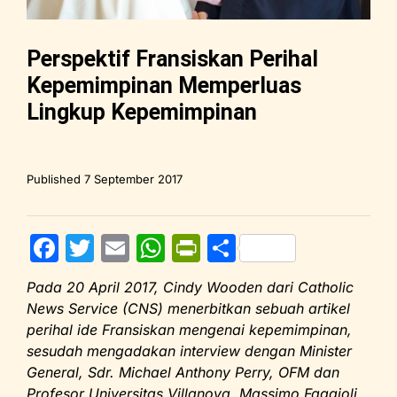
Perspektif Fransiskan Perihal
Kepemimpinan Memperluas
Lingkup Kepemimpinan
Published
7 September 2017
F
T
E
W
Pr
S
a
w
m
h
in
h
Pada 20 April 2017, Cindy Wooden dari Catholic
c
itt
ai
at
tF
ar
News Service (CNS) menerbitkan sebuah artikel
e
er
l
s
ri
e
perihal ide Fransiskan mengenai kepemimpinan,
sesudah mengadakan interview dengan Minister
b
A
e
General, Sdr. Michael Anthony Perry, OFM dan
o
p
n
Profesor Universitas Villanova, Massimo Faggioli.