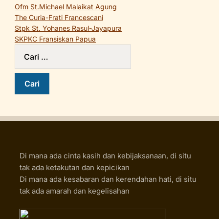
Ofm St.Michael Malaikat Agung
The Curia-Frati Francescani
Stpk St. Yohanes Rasul-Jayapura
SKPKC Fransiskan Papua
Di mana ada cinta kasih dan kebijaksanaan, di situ
tak ada ketakutan dan kepicikan
Di mana ada kesabaran dan kerendahan hati, di situ
tak ada amarah dan kegelisahan