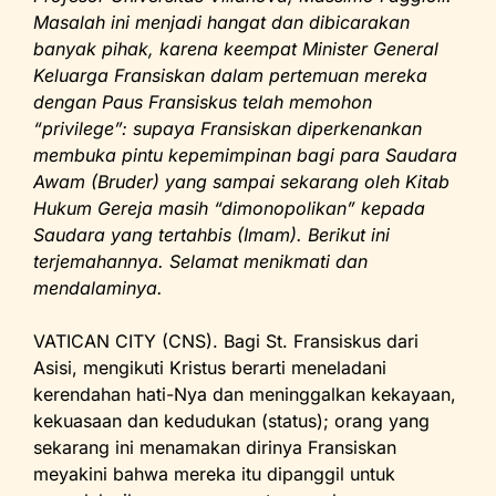
o
p
dl
Masalah ini menjadi hangat dan dibicarakan
banyak pihak, karena keempat Minister General
k
y
Keluarga Fransiskan dalam pertemuan mereka
dengan Paus Fransiskus telah memohon
“privilege”: supaya Fransiskan diperkenankan
membuka pintu kepemimpinan bagi para Saudara
Awam (Bruder) yang sampai sekarang oleh Kitab
Hukum Gereja masih “dimonopolikan” kepada
Saudara yang tertahbis (Imam). Berikut ini
terjemahannya. Selamat menikmati dan
mendalaminya.
VATICAN CITY (CNS). Bagi St. Fransiskus dari
Asisi, mengikuti Kristus berarti meneladani
kerendahan hati-Nya dan meninggalkan kekayaan,
kekuasaan dan kedudukan (status); orang yang
sekarang ini menamakan dirinya Fransiskan
meyakini bahwa mereka itu dipanggil untuk