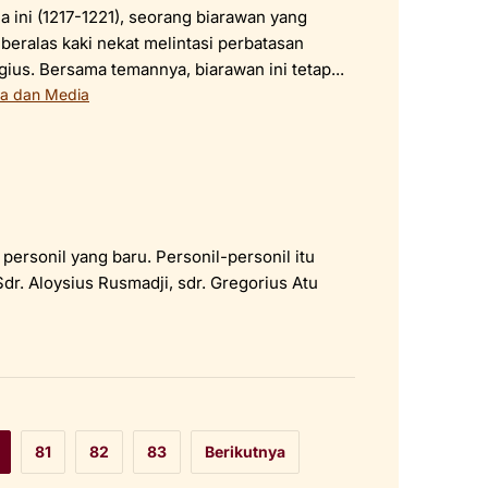
a ini (1217-1221), seorang biarawan yang
eralas kaki nekat melintasi perbatasan
gius. Bersama temannya, biarawan ini tetap...
ta dan Media
ersonil yang baru. Personil-personil itu
Sdr. Aloysius Rusmadji, sdr. Gregorius Atu
81
82
83
Berikutnya