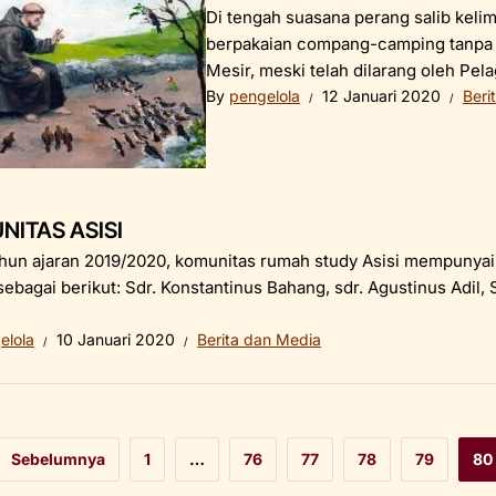
Di tengah suasana perang salib kelim
berpakaian compang-camping tanpa b
Mesir, meski telah dilarang oleh Pela
By
pengelola
12 Januari 2020
Beri
NITAS ASISI
hun ajaran 2019/2020, komunitas rumah study Asisi mempunyai p
sebagai berikut: Sdr. Konstantinus Bahang, sdr. Agustinus Adil, 
elola
10 Januari 2020
Berita dan Media
Sebelumnya
1
…
76
77
78
79
80