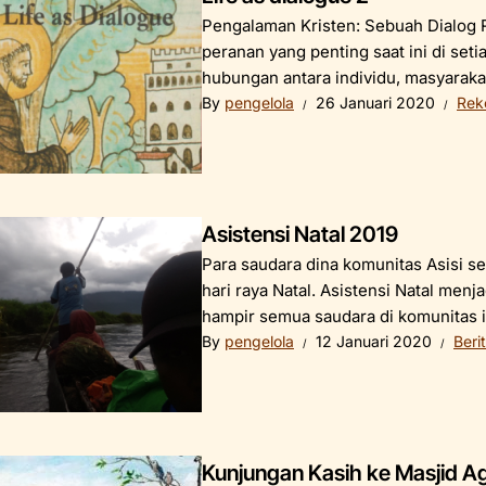
Pengalaman Kristen: Sebuah Dialog R
peranan yang penting saat ini di set
hubungan antara individu, masyarakat 
By
pengelola
26 Januari 2020
Rek
Asistensi Natal 2019
Para saudara dina komunitas Asisi s
hari raya Natal. Asistensi Natal menja
hampir semua saudara di komunitas in
By
pengelola
12 Januari 2020
Beri
Kunjungan Kasih ke Masjid A