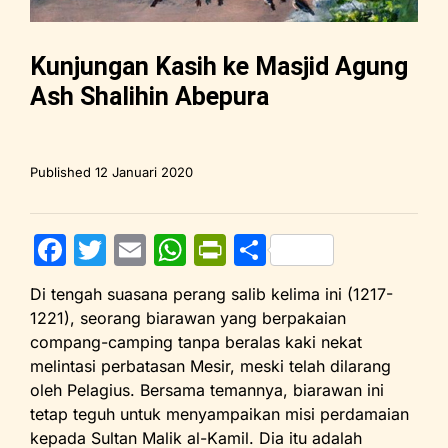
Kunjungan Kasih ke Masjid Agung
Ash Shalihin Abepura
Published
12 Januari 2020
F
T
E
W
Pr
S
a
w
m
h
in
h
Di tengah suasana perang salib kelima ini (1217-
c
itt
ai
at
tF
ar
1221), seorang biarawan yang berpakaian
e
er
l
s
ri
e
compang-camping tanpa beralas kaki nekat
melintasi perbatasan Mesir, meski telah dilarang
b
A
e
oleh Pelagius. Bersama temannya, biarawan ini
o
p
n
tetap teguh untuk menyampaikan misi perdamaian
o
p
dl
kepada Sultan Malik al-Kamil. Dia itu adalah