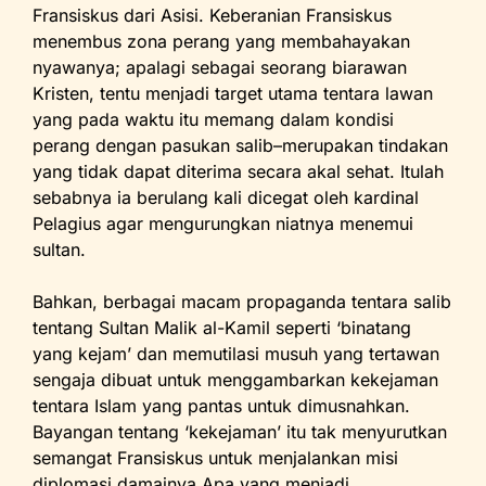
Fransiskus dari Asisi. Keberanian Fransiskus
k
y
menembus zona perang yang membahayakan
nyawanya; apalagi sebagai seorang biarawan
Kristen, tentu menjadi target utama tentara lawan
yang pada waktu itu memang dalam kondisi
perang dengan pasukan salib–merupakan tindakan
yang tidak dapat diterima secara akal sehat. Itulah
sebabnya ia berulang kali dicegat oleh kardinal
Pelagius agar mengurungkan niatnya menemui
sultan.
Bahkan, berbagai macam propaganda tentara salib
tentang Sultan Malik al-Kamil seperti ‘binatang
yang kejam’ dan memutilasi musuh yang tertawan
sengaja dibuat untuk menggambarkan kekejaman
tentara Islam yang pantas untuk dimusnahkan.
Bayangan tentang ‘kekejaman’ itu tak menyurutkan
semangat Fransiskus untuk menjalankan misi
diplomasi damainya.Apa yang menjadi