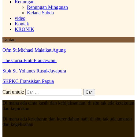
Renungan
Renungan Mingguan
Kelana Sabda
video
Kontak
KRONIK
Tautan
Ofm St.Michael Malaikat Agung
The Curia-Frati Francescani
Stpk St. Yohanes Rasul-Jayapura
SKPKC Fransiskan Papua
Cari untuk:
Di mana ada cinta kasih dan kebijaksanaan, di situ tak ada ketakutan
dan kepicikan
Di mana ada kesabaran dan kerendahan hati, di situ tak ada amarah
dan kegelisahan