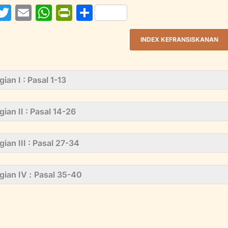
F
T
E
W
Pr
S
w
m
h
in
h
itt
ai
at
tF
ar
INDEX KEFRANSISKANAN
e
er
l
s
ri
e
b
A
e
gian I : Pasal 1-13
o
p
n
o
p
dl
gian II : Pasal 14-26
y
gian III : Pasal 27-34
gian IV :
Pasal 35-40